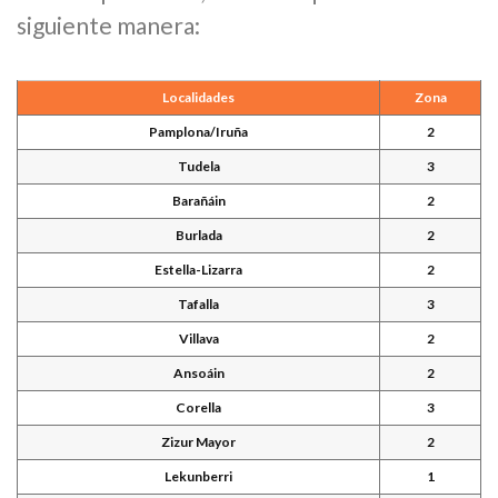
siguiente manera:
Localidades
Zona
Pamplona/Iruña
2
Tudela
3
Barañáin
2
Burlada
2
Estella-Lizarra
2
Tafalla
3
Villava
2
Ansoáin
2
Corella
3
Zizur Mayor
2
Lekunberri
1