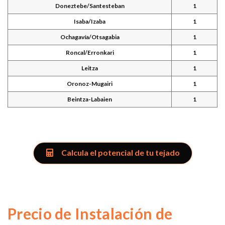
Doneztebe/Santesteban
1
Isaba/Izaba
1
Ochagavía/Otsagabia
1
Roncal/Erronkari
1
Leitza
1
Oronoz-Mugairi
1
Beintza-Labaien
1
Calcula el potencial de tu tejado
Precio de Instalación de