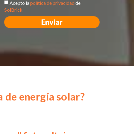
Acepto la
política de privacidad
de
Sol
Brick
Enviar
 de energía solar?