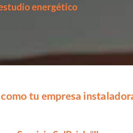
 estudio energético
 como tu empresa instaladora