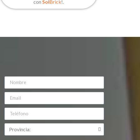
con
Sol
Brick
!.