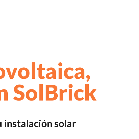
ovoltaica,
n SolBrick
 instalación solar