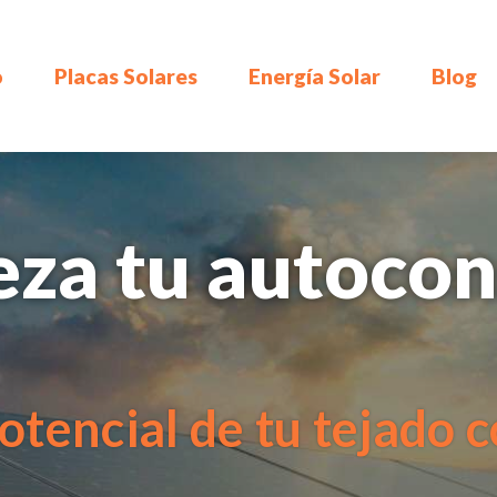
o
Placas Solares
Energía Solar
Blog
eza tu autocon
potencial de tu tejado 