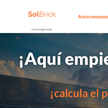
Autoconsum
tu energía solar
¡Aquí empi
¡calcula el 